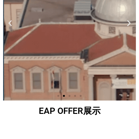
EAP OFFER展示
Wilfrid Laurier
University​
劳里埃大学