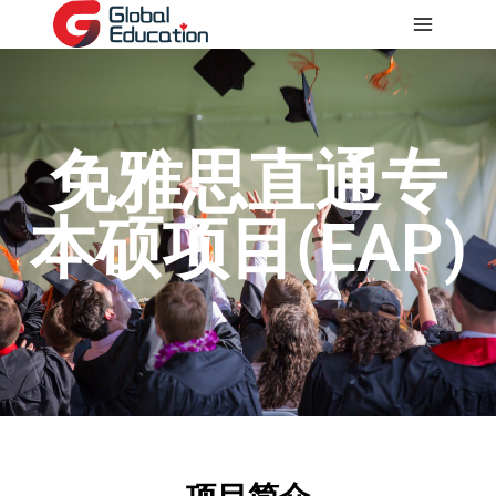
免雅思直通专
本硕项目(EAP)