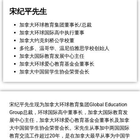
宋纪平先生
加拿大环球教育集团董事长/总裁
加拿大环球国际高中执行董事
加拿大约克剑桥公学校董
多伦多、温哥华、温尼伯雅思学校创始人
加拿大国际教育发展中心主任
加拿大环球爱心教育基金会董事长
加拿大中国留学生协会荣誉会长
宋纪平先生现为加拿大环球教育集团Global Education
Group总裁，环球国际高中董事长，加拿大国际教育发
展中心主任，加拿大环球爱心教育基金会董事长及加拿
大中国留学生协会荣誉会长。宋先生从事加中两国国际
教育交流工作超过20年，是在加拿大最早从事为中国学