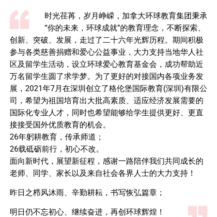
时光荏苒，岁月峥嵘，加拿大环球教育集团秉承
“你的未来，环球成就”的教育理念，不断探索、
创新、突破、发展，走过了二十六年光辉历程。期间积极
参与各类慈善捐赠和爱心公益事业，大力支持当地华人社
区及留学生活动，设立环球爱心教育基金会，成功帮助近
万名留学生圆了求学梦。为了更好的对接国内各项业务发
展，2021年7月在深圳创立了格伦堡国际教育(深圳)有限公
司，希望为祖国培育出大批高素质、适应经济发展需要的
国际化专业人才，同时也希望能够给学生提供更好、更直
接接受国外优质教育的机会。
26年躬耕教育，传承师道；
26载砥砺前行，初心不改。
面向新时代，展望新征程，感谢一路陪伴我们共同成长的
老师、同学、家长以及来自社会各界人士的大力支持！
昨日之栉风沐雨、辛勤耕耘，书写恢弘篇章；
明日仍不忘初心、继续奋进，再创环球辉煌！