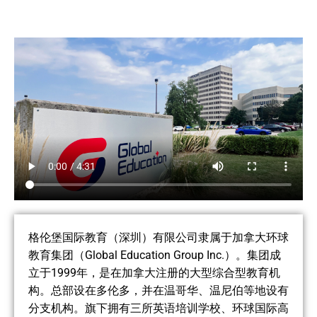
格伦堡国际教育（深圳）有限公司隶属于加拿大环球
教育集团（
Global Education Group Inc.
）。集团成
立于
1999
年，是在加拿大注册的大型综合型教育机
构。总部设在多伦多，并在温哥华、温尼伯等地设有
分支机构。旗下拥有三所英语培训学校、环球国际高