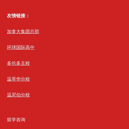
友情链接：
加拿大集团总部
环球国际高中
多伦多主校
温哥华分校
温尼伯分校
留学咨询