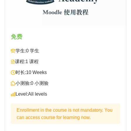
免费
学生:
0 学生
课程:
1 课程
时长:
10 Weeks
小测验:
0 小测验
Level:
All levels
Enrollment in the course is not mandatory. You
can access course for learning now.